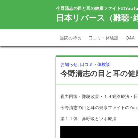
今野清志の目と耳の健康ファイトのYouTu
体
日本リバース（難聴･
当院の特長
口コミ・体験談
Q&A
お知らせ
,
口コミ・体験談
今野清志の目と耳の健康
視力回復・難聴改善・１４経絡療法・日
今野清志の目と耳の健康ファイトのYouT
第１１弾 鼻呼吸とツボ療法