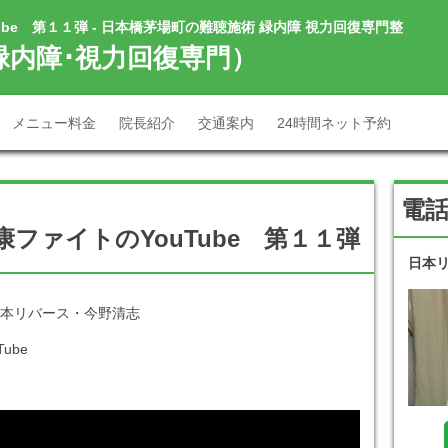
be 第１１弾 - 日本橋茅場町の難聴施術 緑内障 視力回復専門整
緑内障･視力回復専門）
メニュー料金
院長紹介
交通案内
24時間ネット予約
電
ファイトのYouTube 第１１弾
日本
本リバース・今野清志
ube