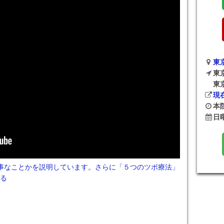
東
東
東
現
本院
日
かに大事なことかを説明しています。さらに「５つのツボ療法」
る