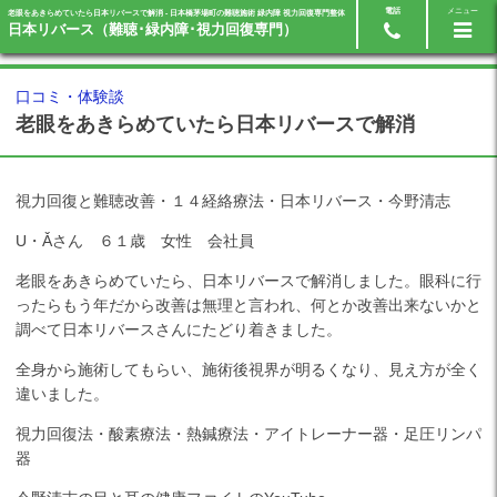
電話
メニュー
老眼をあきらめていたら日本リバースで解消 - 日本橋茅場町の難聴施術 緑内障 視力回復専門整体
24時間ネット予約
03-5623-0002
日本リバース（難聴･緑内障･視力回復専門）
口コミ・体験談
老眼をあきらめていたら日本リバースで解消
視力回復と難聴改善・１４経絡療法・日本リバース・今野清志
U・Ǎさん ６１歳 女性 会社員
老眼をあきらめていたら、日本リバースで解消しました。眼科に行
ったらもう年だから改善は無理と言われ、何とか改善出来ないかと
調べて日本リバースさんにたどり着きました。
全身から施術してもらい、施術後視界が明るくなり、見え方が全く
違いました。
視力回復法・酸素療法・熱鍼療法・アイトレーナー器・足圧リンパ
器