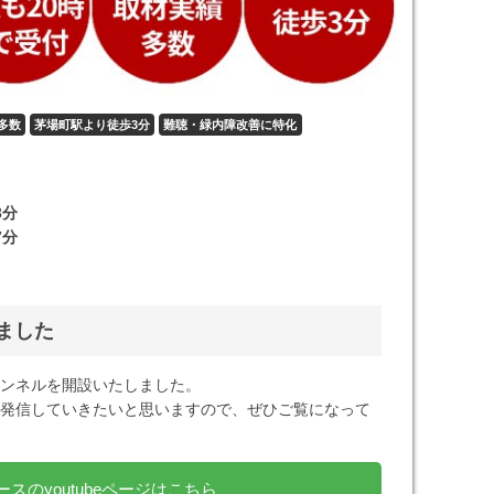
多数
茅場町駅より徒歩3分
難聴・緑内障改善に特化
3分
7分
しました
チャンネルを開設いたしました。
発信していきたいと思いますので、ぜひご覧になって
スのyoutubeページはこちら