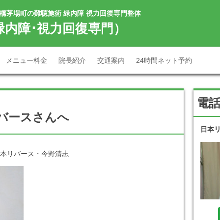
本橋茅場町の難聴施術 緑内障 視力回復専門整体
緑内障･視力回復専門）
メニュー料金
院長紹介
交通案内
24時間ネット予約
電
バースさんへ
日本
本リバース・今野清志